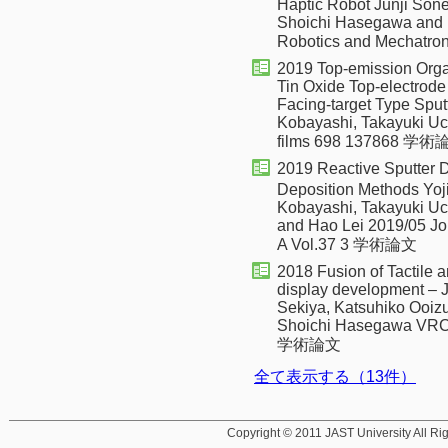
Haptic Robot Junji Son
Shoichi Hasegawa and 
Robotics and Mechatr
2019 Top-emission Organ
Tin Oxide Top-electrod
Facing-target Type Sput
Kobayashi, Takayuki Uch
films 698 137868 学
2019 Reactive Sputter 
Deposition Methods Yoji
Kobayashi, Takayuki U
and Hao Lei 2019/05 Jo
A Vol.37 3 学術論文
2018 Fusion of Tactile 
display development – 
Sekiya, Katsuhiko Ooizu
Shoichi Hasegawa VRCA
学術論文
全て表示する（13件）