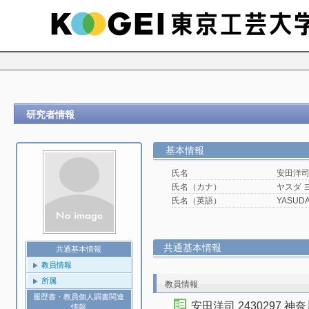
研究者情報
基本情報
氏名
安田洋
氏名（カナ）
ヤスダ 
氏名（英語）
YASUDA 
共通基本情報
共通基本情報
教員情報
所属
教員情報
履歴書・教員個人調書関連
安田洋司 2430297 神
情報