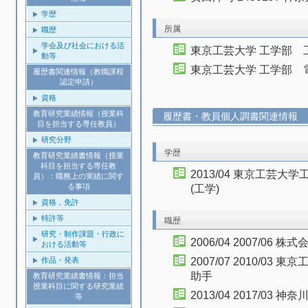
学歴
所属
職歴
学会及び社会における活
東京工芸大学 工学部 
動等
東京工芸大学 工学部 
履歴書関連情報（教職課程
認定申請）
資格
教育研究業績情報（授業科
履歴書・教員個人調書関連情報
目を担当する専任教員）
研究分野
学歴
教育研究業績書情報（授業
科目を担当する専任教
2013/04 東京工芸
員）：職務上の実績に関す
る事項
(工学)
資格，免許
特許等
職歴
研究・制作課題・行政に
2006/04 2007/06
おける活動等
作品・発表
2007/07 2010/
助手
教育研究業績書情報：担当
授業科目に関する研究業績
2013/04 2017/03 
等