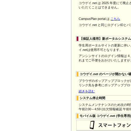
コウゲイ.net は 2025 年度にて廃止され
いただくことはできません。
CampusPlan portal は
こちら
コウゲイ.net と同じログインID
【保証人様用】新ポータルシステム
学生用ポータルサイトの更新に伴い、
イ.netは使用不可となります。
アンシンサイトのログイン情報は 4
れまでご不便をおかけいたしますが
コウゲイ.net のページが開かない
ブラウザのポップアップブロックが
リンク先を参考にポップアップブロ
続きを読む
システム停止時間
システムメンテナンスのため次の時
午前2:00～4:59 (出欠情報確認 午前0:
モバイル版 コウゲイ.net (学生専用