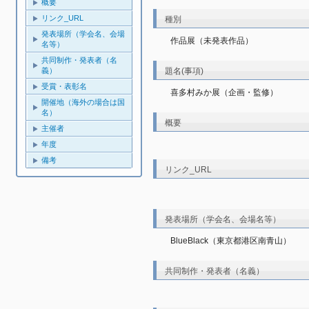
概要
リンク_URL
種別
発表場所（学会名、会場
作品展（未発表作品）
名等）
共同制作・発表者（名
義）
題名(事項)
受賞・表彰名
喜多村みか展（企画・監修）
開催地（海外の場合は国
名）
概要
主催者
年度
備考
リンク_URL
発表場所（学会名、会場名等）
BlueBlack（東京都港区南青山）
共同制作・発表者（名義）