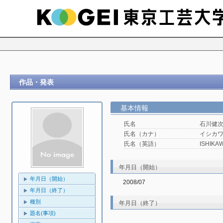
作品・発表
基本情報
氏名
石川健
氏名（カナ）
イシカワ
氏名（英語）
ISHIKAW
年月日（開始）
年月日（開始）
2008/07
年月日（終了）
種別
年月日（終了）
題名(事項)