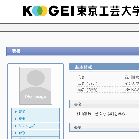
著書
基本情報
氏名
石川健
氏名（カナ）
イシカワ
氏名（英語）
ISHIKAW
書名
書名
杉山寧展 悠久なる刻を求めて
概要
リンク_URL
概要
種別