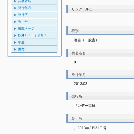
共著者名
発行年月
リンク_URL
発行所
巻・号
掲載ページ
種別
DOI＊／ＩＳＢＮ＊
著書（一般書）
年度
備考
共著者名
0
発行年月
2013/03
発行所
サンデー毎日
巻・号
、2013年3月31日号