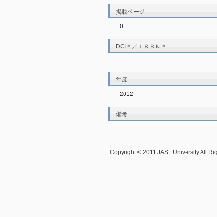
掲載ページ
0
DOI＊／ＩＳＢＮ＊
年度
2012
備考