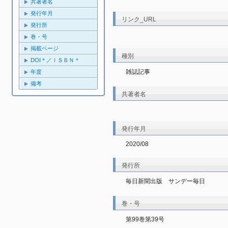
共著者名
発行年月
リンク_URL
発行所
巻・号
掲載ページ
種別
DOI＊／ＩＳＢＮ＊
雑誌記事
年度
備考
共著者名
発行年月
2020/08
発行所
毎日新聞出版 サンデー毎日
巻・号
第99巻第39号