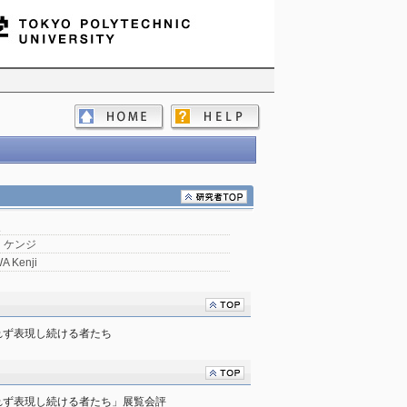
次
 ケンジ
A Kenji
れず表現し続ける者たち
れず表現し続ける者たち」展覧会評