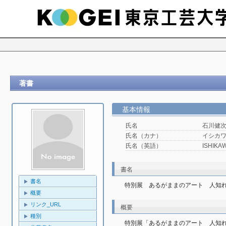
著書
基本情報
氏名
石川健
氏名（カナ）
イシカワ
氏名（英語）
ISHIKAW
書名
書名
特別展 あるがままのアート 人知
概要
リンク_URL
概要
種別
特別展「あるがままのアート　人知