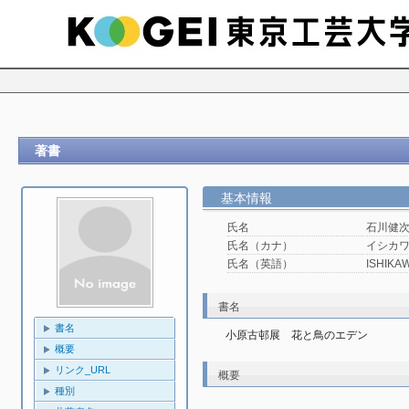
著書
基本情報
氏名
石川健
氏名（カナ）
イシカワ
氏名（英語）
ISHIKAW
書名
書名
小原古邨展 花と鳥のエデン
概要
リンク_URL
概要
種別