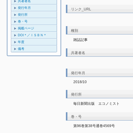
共著者名
発行年月
リンク_URL
発行所
巻・号
掲載ページ
種別
DOI＊／ＩＳＢＮ＊
雑誌記事
年度
備考
共著者名
発行年月
2018/10
発行所
毎日新聞出版 エコノミスト
巻・号
第96巻第38号通巻4569号