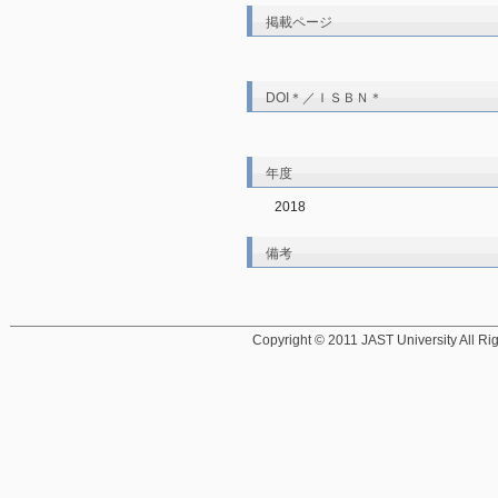
掲載ページ
DOI＊／ＩＳＢＮ＊
年度
2018
備考