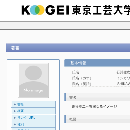
著書
基本情報
氏名
石川健
氏名（カナ）
イシカワ
氏名（英語）
ISHIKAW
書名
書名
絹谷幸二～豊穣なるイメージ
概要
リンク_URL
概要
種別