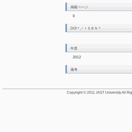
掲載ページ
0
DOI＊／ＩＳＢＮ＊
年度
2012
備考