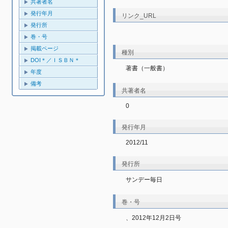
共著者名
発行年月
リンク_URL
発行所
巻・号
掲載ページ
種別
DOI＊／ＩＳＢＮ＊
著書（一般書）
年度
備考
共著者名
0
発行年月
2012/11
発行所
サンデー毎日
巻・号
、2012年12月2日号