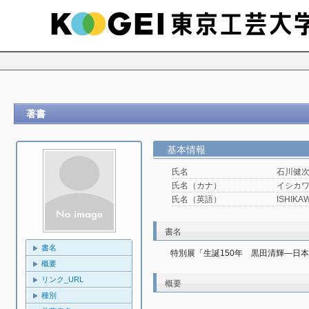
著書
基本情報
氏名
石川健
氏名（カナ）
イシカワ
氏名（英語）
ISHIKAW
書名
書名
特別展「生誕150年 黒田清輝―日
概要
リンク_URL
概要
種別