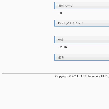
掲載ページ
0
DOI＊／ＩＳＢＮ＊
年度
2016
備考