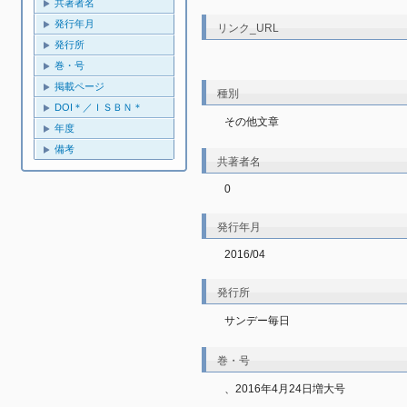
共著者名
発行年月
リンク_URL
発行所
巻・号
掲載ページ
種別
DOI＊／ＩＳＢＮ＊
その他文章
年度
備考
共著者名
0
発行年月
2016/04
発行所
サンデー毎日
巻・号
、2016年4月24日増大号