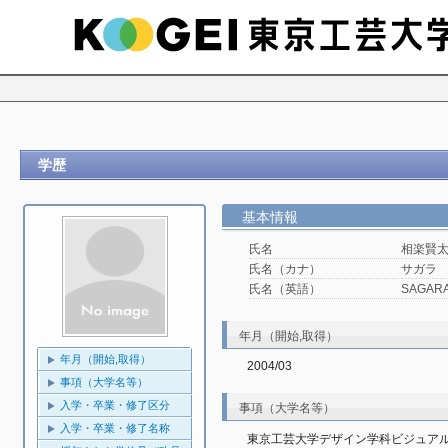
学歴
基本情報
氏名
相楽賢
氏名（カナ）
サガラ
氏名（英語）
SAGARA
年月（開始,取得）
年月（開始,取得）
2004/03
事項（大学名等）
入学・卒業・修了区分
事項（大学名等）
入学・卒業・修了名称
東京工芸大学デザイン学科ビジュア