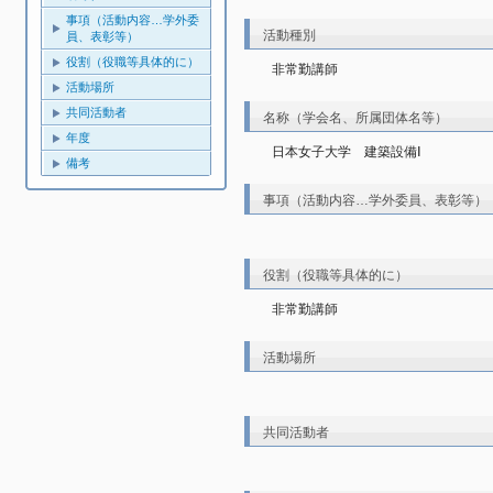
事項（活動内容…学外委
活動種別
員、表彰等）
役割（役職等具体的に）
非常勤講師
活動場所
共同活動者
名称（学会名、所属団体名等）
年度
日本女子大学 建築設備Ⅰ
備考
事項（活動内容…学外委員、表彰等）
役割（役職等具体的に）
非常勤講師
活動場所
共同活動者