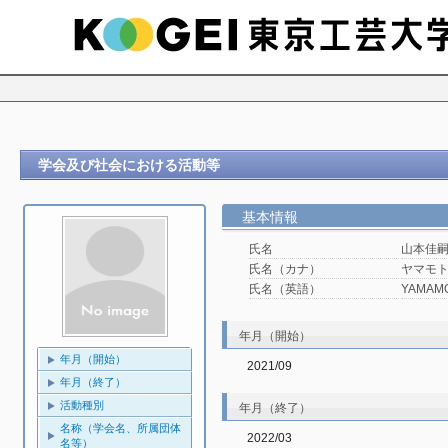
学会及び社会における活動等
基本情報
氏名
山本佳
氏名（カナ）
ヤマモト
氏名（英語）
YAMAMO
年月（開始）
年月（開始）
2021/09
年月（終了）
活動種別
年月（終了）
名称（学会名、所属団体
2022/03
名等）