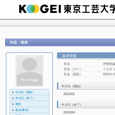
作品・発表
基本情報
氏名
伊勢田
氏名（カナ）
イセダ 
氏名（英語）
ISEDA Se
年月日（開始）
年月日（開始）
2021/02
年月日（終了）
種別
年月日（終了）
題名(事項)
2022/04