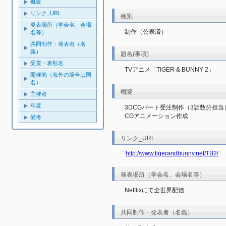
概要
リンク_URL
種別
発表場所（学会名、会場
制作（公表済）
名等）
共同制作・発表者（名
義）
題名(事項)
受賞・表彰名
TVアニメ「TIGER & BUNNY 2」
開催地（海外の場合は国
名）
概要
主催者
年度
3DCGパート受注制作（3話数分担当）
CGアニメーション作成
備考
リンク_URL
http://www.tigerandbunny.net/TB2/
発表場所（学会名、会場名等）
Netflixにて全世界配信
共同制作・発表者（名義）