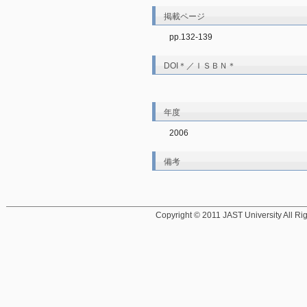
掲載ページ
pp.132-139
DOI＊／ＩＳＢＮ＊
年度
2006
備考