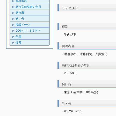
共著者名
発行又は発表の年月
リンク_URL
発行所
巻・号
掲載ページ
種別
DOI＊／ＩＳＢＮ＊
学内紀要
年度
備考
共著者名
磯邉康孝、佐藤利文、丹呉浩侑
発行又は発表の年月
2007/03
発行所
東京工芸大学工学部紀要
巻・号
Vol.29_ No.1