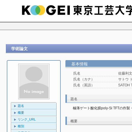
学術論文
基本情報
氏名
佐藤利
氏名（カナ）
サトウ 
氏名（英語）
SATOH T
題名
題名
極薄ゲート酸化膜poly-Si TFTの作
概要
リンク_URL
概要
種別