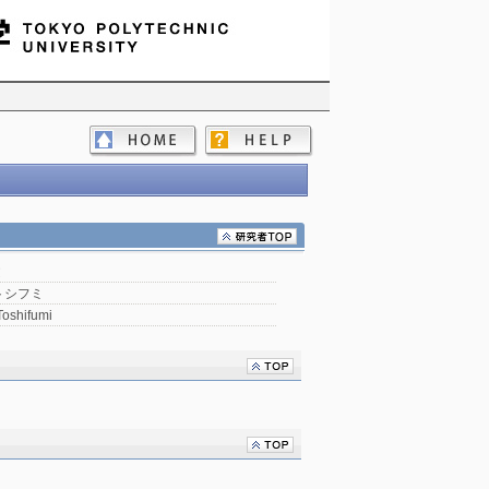
文
トシフミ
oshifumi