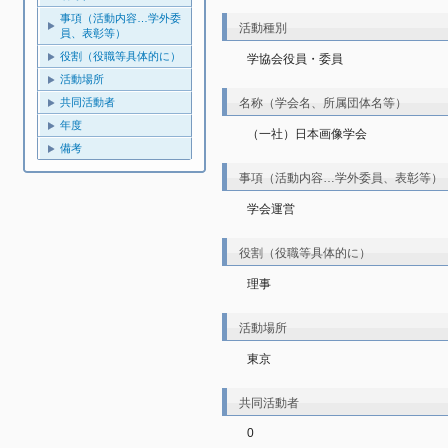
事項（活動内容…学外委
活動種別
員、表彰等）
役割（役職等具体的に）
学協会役員・委員
活動場所
共同活動者
名称（学会名、所属団体名等）
年度
（一社）日本画像学会
備考
事項（活動内容…学外委員、表彰等）
学会運営
役割（役職等具体的に）
理事
活動場所
東京
共同活動者
0