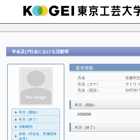
学会及び社会における活動等
基本情報
氏名
佐藤利
氏名（カナ）
サトウ 
氏名（英語）
SATOH T
年月（開始）
年月（開始）
2008/06
年月（終了）
活動種別
年月（終了）
名称（学会名、所属団体
名等）